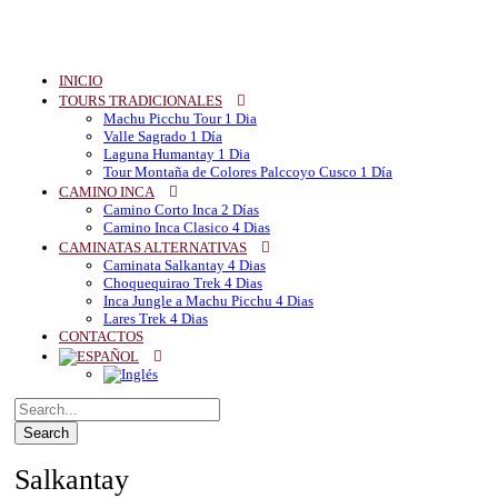
INICIO
TOURS TRADICIONALES
Machu Picchu Tour 1 Dia
Valle Sagrado 1 Día
Laguna Humantay 1 Dia
Tour Montaña de Colores Palccoyo Cusco 1 Día
CAMINO INCA
Camino Corto Inca 2 Días
Camino Inca Clasico 4 Dias
CAMINATAS ALTERNATIVAS
Caminata Salkantay 4 Dias
Choquequirao Trek 4 Dias
Inca Jungle a Machu Picchu 4 Dias
Lares Trek 4 Dias
CONTACTOS
Salkantay