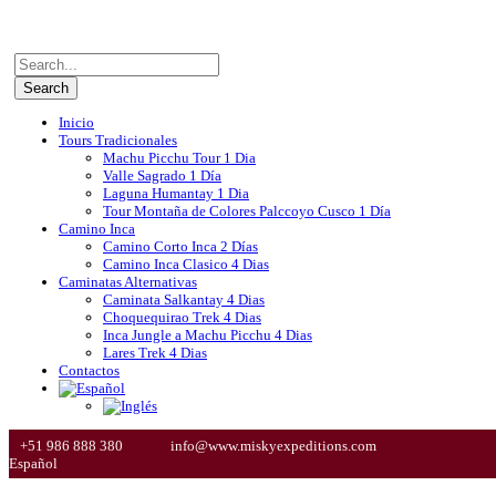
Inicio
Tours Tradicionales
Machu Picchu Tour 1 Dia
Valle Sagrado 1 Día
Laguna Humantay 1 Dia
Tour Montaña de Colores Palccoyo Cusco 1 Día
Camino Inca
Camino Corto Inca 2 Días
Camino Inca Clasico 4 Dias
Caminatas Alternativas
Caminata Salkantay 4 Dias
Choquequirao Trek 4 Dias
Inca Jungle a Machu Picchu 4 Dias
Lares Trek 4 Dias
Contactos
+51 986 888 380
info@www.miskyexpeditions.com
Español