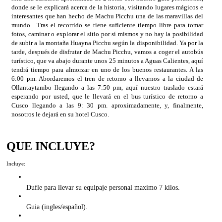
donde se le explicará acerca de la historia, visitando lugares mágicos e
interesantes que han hecho de Machu Picchu una de las maravillas del
mundo . Tras el recorrido se tiene suficiente tiempo libre para tomar
fotos, caminar o explorar el sitio por sí mismos y no hay la posibilidad
de subir a la montaña Huayna Picchu según la disponibilidad. Ya por la
tarde, después de disfrutar de Machu Picchu, vamos a coger el autobús
turístico, que va abajo durante unos 25 minutos a Aguas Calientes, aquí
tendrá tiempo para almorzar en uno de los buenos restaurantes. A las
6:00 pm. Abordaremos el tren de retorno a llevarnos a la ciudad de
Ollantaytambo llegando a las 7:50 pm, aquí nuestro traslado estará
esperando por usted, que le llevará en el bus turístico de retorno a
Cusco llegando a las 9: 30 pm. aproximadamente, y, finalmente,
nosotros le dejará en su hotel Cusco.
QUE INCLUYE?
Incluye:
Dufle para llevar su equipaje personal maximo 7 kilos.
Guia (ingles/español).