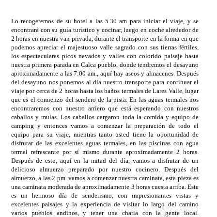
Lo recogeremos de su hotel a las 5.30 am para iniciar el viaje, y se
encontrará con su guía turístico y cocinar, luego en coche alrededor de
2 horas en nuestra van privada, durante el transporte en la forma en que
podemos apreciar el majestuoso valle sagrado con sus tierras fértiles,
los espectaculares picos nevados y valles con colorido paisaje hasta
nuestra primera parada en Calca pueblo, donde tendremos el desayuno
aproximadamente a las 7:00 am., aquí hay aseos y almacenes. Después
del desayuno nos ponemos al día nuestro transporte para continuar el
viaje por cerca de 2 horas hasta los baños termales de Lares Valle, lugar
que es el comienzo del sendero de la pista. En las aguas termales nos
encontraremos con nuestro arriero que está esperando con nuestros
caballos y mulas. Los caballos cargaron toda la comida y equipo de
camping y entonces vamos a comenzar la preparación de todo el
equipo para su viaje, mientras tanto usted tiene la oportunidad de
disfrutar de las excelentes aguas termales, en las piscinas con agua
termal refrescante por sí mismo durante aproximadamente 2 horas.
Después de esto, aquí en la mitad del día, vamos a disfrutar de un
delicioso almuerzo preparado por nuestro cocinero. Después del
almuerzo, a las 2 pm. vamos a comenzar nuestra caminata, esta pieza es
una caminata moderada de aproximadamente 3 horas cuesta arriba. Este
es un hermoso día de senderismo, con impresionantes vistas y
excelentes paisajes y la experiencia de visitar lo largo del camino
varios pueblos andinos, y tener una charla con la gente local.