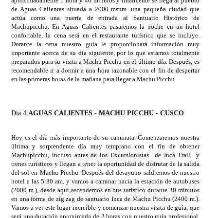
aproximadamente 1 hora y 40 minutos y finalmente se llega al pueblo
de Aguas Calientes situada a 2000 msnm. una pequeña ciudad que
actúa como una puerta de entrada al Santuario Histórico de
Machupicchu. En Aguas Calientes pasaremos la noche en un hotel
confortable, la cena será en el restaurante turístico que se incluye.
Durante la cena nuestro guía le proporcionará información muy
importante acerca de su día siguiente, por lo que estamos totalmente
preparados para su visita a Machu Picchu en el último día. Después, es
recomendable ir a dormir a una hora razonable con el fin de despertar
en las primeras horas de la mañana para llegar a Machu Picchu
Dia 4:
AGUAS CALIENTES - MACHU PICCHU - CUSCO
Hoy es el día más importante de su caminata. Comenzaremos nuestra
última y sorprendente día muy temprano con el fin de obtener
Machupicchu, incluso antes de los Excursionistas de Inca Trail y
trenes turísticos y llegan a tener la oportunidad de disfrutar de la salida
del sol en Machu Picchu. Después del desayuno saldremos de nuestro
hotel a las 5:30 am. y vamos a caminar hacia la estación de autobuses
(2000 m.), desde aquí ascendemos en bus turístico durante 30 minutos
en una forma de zig zag de santuario Inca de Machu Picchu (2400 m.).
Vamos a ver este lugar increíble y comenzar nuestra visita de guía, que
será una duración aproximada de 2 horas con nuestro guía profesional,