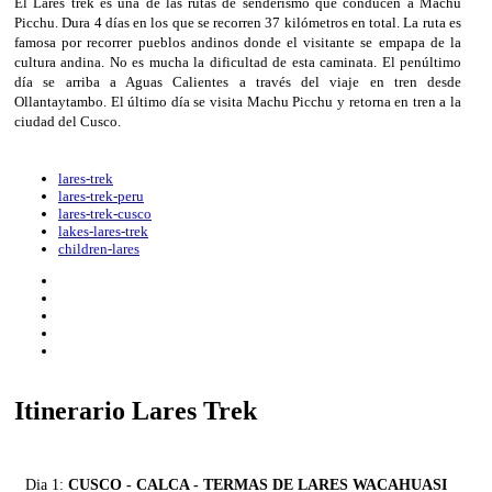
El Lares trek es una de las rutas de senderismo que conducen a Machu
Picchu. Dura 4 días en los que se recorren 37 kilómetros en total. La ruta es
famosa por recorrer pueblos andinos donde el visitante se empapa de la
cultura andina. No es mucha la dificultad de esta caminata. El penúltimo
día se arriba a Aguas Calientes a través del viaje en tren desde
Ollantaytambo. El último día se visita Machu Picchu y retorna en tren a la
ciudad del Cusco.
lares-trek
lares-trek-peru
lares-trek-cusco
lakes-lares-trek
children-lares
Itinerario Lares Trek
Dia 1:
CUSCO - CALCA - TERMAS DE LARES WACAHUASI