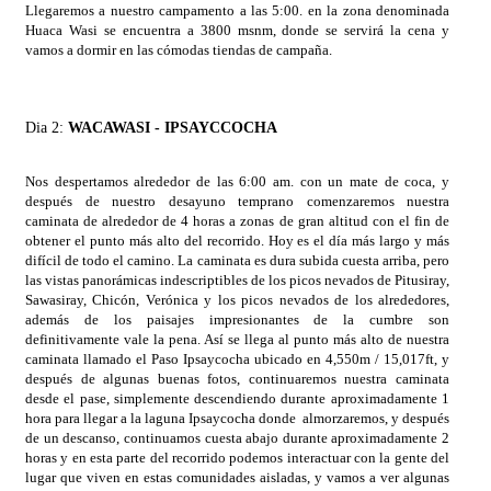
Llegaremos a nuestro campamento a las 5:00. en la zona denominada
Huaca Wasi se encuentra a 3800 msnm, donde se servirá la cena y
vamos a dormir en las cómodas tiendas de campaña.
Dia 2:
WACAWASI - IPSAYCCOCHA
Nos despertamos alrededor de las 6:00 am. con un mate de coca, y
después de nuestro desayuno temprano comenzaremos nuestra
caminata de alrededor de 4 horas a zonas de gran altitud con el fin de
obtener el punto más alto del recorrido. Hoy es el día más largo y más
difícil de todo el camino. La caminata es dura subida cuesta arriba, pero
las vistas panorámicas indescriptibles de los picos nevados de Pitusiray,
Sawasiray, Chicón, Verónica y los picos nevados de los alrededores,
además de los paisajes impresionantes de la cumbre son
definitivamente vale la pena. Así se llega al punto más alto de nuestra
caminata llamado el Paso Ipsaycocha ubicado en 4,550m / 15,017ft, y
después de algunas buenas fotos, continuaremos nuestra caminata
desde el pase, simplemente descendiendo durante aproximadamente 1
hora para llegar a la laguna Ipsaycocha donde almorzaremos, y después
de un descanso, continuamos cuesta abajo durante aproximadamente 2
horas y en esta parte del recorrido podemos interactuar con la gente del
lugar que viven en estas comunidades aisladas, y vamos a ver algunas