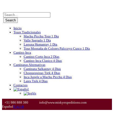
Inicio
Tours Tradicionales
Machu Picchu Tour 1 Dia
Valle Sagrado 1 Día
Laguna Humantay 1 Dia
Tour Montaña de Colores Palccoyo Cusco 1 Día
Camino Inca
Camino Corto Inca 2 Días
Camino Inca Clasico 4 Dias
Caminatas Alternativas
Caminata Salkantay 4 Dias
Choquequirao Trek 4 Dias
Inca Jungle a Machu Picchu 4 Dias
Lares Trek 4 Dias
Contactos
+51 986 888 380
info@www.miskyexpeditions.com
Español
English