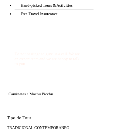
Hand-picked Tours & Activities
Free Travel Insureance
Get a Question?
Do not hesitage to give us a call. We are
an expert team and we are happy to talk
to you.
1.8445.3356.33
Help@goodlayers.com
Caminatas a Machu Picchu
Tipo de Tour
TRADICIONAL CONTEMPORANEO