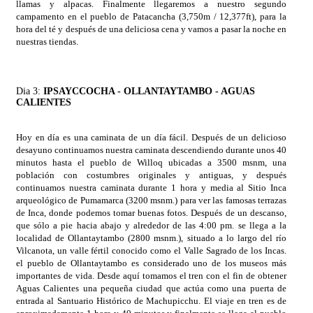
llamas y alpacas. Finalmente llegaremos a nuestro segundo
campamento en el pueblo de Patacancha (3,750m / 12,377ft), para la
hora del té y después de una deliciosa cena y vamos a pasar la noche en
nuestras tiendas.
Dia 3:
IPSAYCCOCHA - OLLANTAYTAMBO - AGUAS
CALIENTES
Hoy en día es una caminata de un día fácil. Después de un delicioso
desayuno continuamos nuestra caminata descendiendo durante unos 40
minutos hasta el pueblo de Willoq ubicadas a 3500 msnm, una
población con costumbres originales y antiguas, y después
continuamos nuestra caminata durante 1 hora y media al Sitio Inca
arqueológico de Pumamarca (3200 msnm.) para ver las famosas terrazas
de Inca, donde podemos tomar buenas fotos. Después de un descanso,
que sólo a pie hacia abajo y alrededor de las 4:00 pm. se llega a la
localidad de Ollantaytambo (2800 msnm.), situado a lo largo del río
Vilcanota, un valle fértil conocido como el Valle Sagrado de los Incas.
el pueblo de Ollantaytambo es considerado uno de los museos más
importantes de vida. Desde aquí tomamos el tren con el fin de obtener
Aguas Calientes una pequeña ciudad que actúa como una puerta de
entrada al Santuario Histórico de Machupicchu. El viaje en tren es de