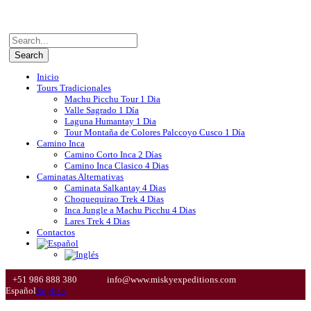
Inicio
Tours Tradicionales
Machu Picchu Tour 1 Dia
Valle Sagrado 1 Día
Laguna Humantay 1 Dia
Tour Montaña de Colores Palccoyo Cusco 1 Día
Camino Inca
Camino Corto Inca 2 Días
Camino Inca Clasico 4 Dias
Caminatas Alternativas
Caminata Salkantay 4 Dias
Choquequirao Trek 4 Dias
Inca Jungle a Machu Picchu 4 Dias
Lares Trek 4 Dias
Contactos
+51 986 888 380
info@www.miskyexpeditions.com
Español
English