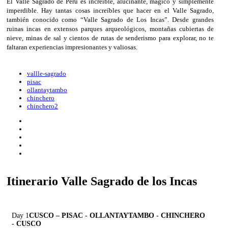
El Valle Sagrado de Perú es increíble, alucinante, mágico y simplemente
imperdible. Hay tantas cosas increíbles que hacer en el Valle Sagrado,
también conocido como “Valle Sagrado de Los Incas”. Desde grandes
ruinas incas en extensos parques arqueológicos, montañas cubiertas de
nieve, minas de sal y cientos de rutas de senderismo para explorar, no te
faltaran experiencias impresionantes y valiosas.
vallle-sagrado
pisac
ollantaytambo
chinchero
chinchero2
Itinerario Valle Sagrado de los Incas
Day 1
CUSCO – PISAC - OLLANTAYTAMBO - CHINCHERO
- CUSCO