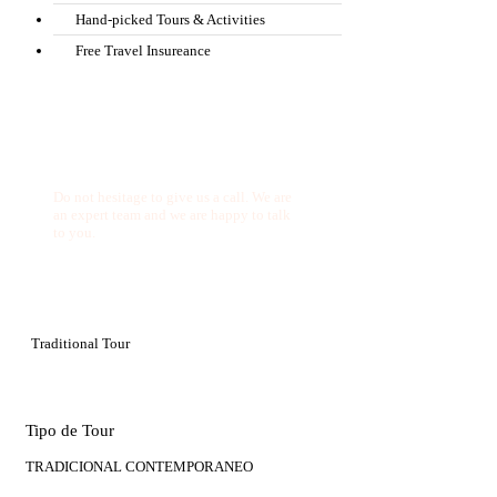
Hand-picked Tours & Activities
Free Travel Insureance
Get a Question?
Do not hesitage to give us a call. We are
an expert team and we are happy to talk
to you.
1.8445.3356.33
Help@goodlayers.com
Traditional Tour
Tipo de Tour
TRADICIONAL CONTEMPORANEO